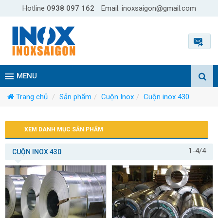
Hotline
0938 097 162
Email:
inoxsaigon@gmail.com
Trang chủ
Sản phẩm
Cuộn Inox
Cuộn inox 430
XEM DANH MỤC SẢN PHẨM
1-4/4
CUỘN INOX 430